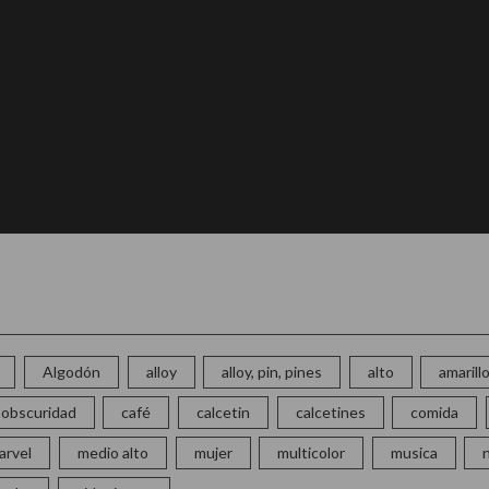
Algodón
alloy
alloy, pin, pines
alto
amarill
la obscuridad
café
calcetin
calcetines
comida
arvel
medio alto
mujer
multicolor
musica