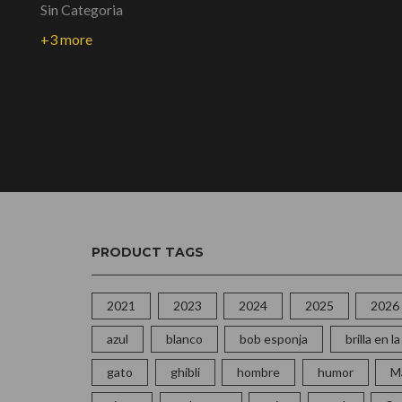
Sin Categoria
+3 more
PRODUCT TAGS
2021
2023
2024
2025
2026
azul
blanco
bob esponja
brilla en 
gato
ghibli
hombre
humor
M