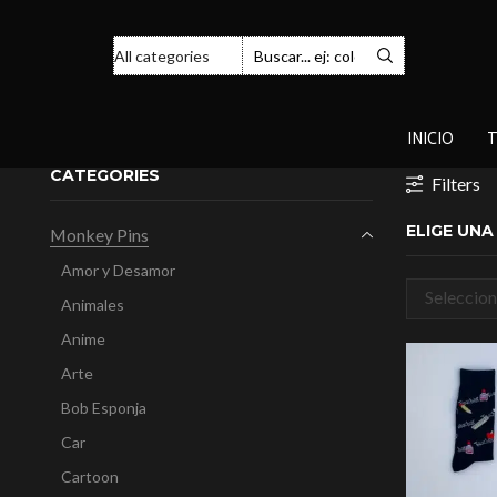
INICIO
T
CATEGORIES
Filters
ELIGE UN
Monkey Pins
Amor y Desamor
Seleccion
Animales
categorí
Anime
Arte
Bob Esponja
Car
Cartoon